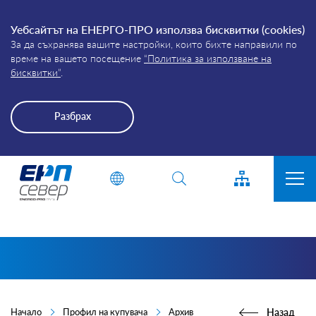
Уебсайтът на ЕНЕРГО-ПРО използва бисквитки (cookies)
За да съхранява вашите настройки, които бихте направили по
време на вашето посещение
“Политика за използване на
бисквитки”
.
Разбрах
Energo-
Въведете дума или фраза
Pro-
Grid
ЗА КОМПАНИЯТА
ПРИСЪЕДИНЯВАНЕ
ПРЕКЪСВАНИЯ
КЛИЕНТИ
Начало
Профил на купувача
Архив
Назад