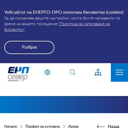
Уебсайтът на ЕНЕРГО-ПРО използва бисквитки (cookies)
За да съхранява вашите настройки, които бихте направили по
време на вашето посещение
“Политика за използване на
бисквитки”
.
Разбрах
Energo-
Въведете дума или фраза
Pro-
Grid
ЗА КОМПАНИЯТА
ПРИСЪЕДИНЯВАНЕ
ПРЕКЪСВАНИЯ
КЛИЕНТИ
Начало
Профил на купувача
Архив
Назад