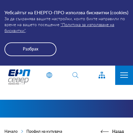
Уебсайтът на ЕНЕРГО-ПРО използва бисквитки (cookies)
За да съхранява вашите настройки, които бихте направили по
време на вашето посещение
“Политика за използване на
бисквитки”
.
Разбрах
Energo-
Въведете дума или фраза
Pro-
Grid
ЗА КОМПАНИЯТА
ПРИСЪЕДИНЯВАНЕ
ПРЕКЪСВАНИЯ
КЛИЕНТИ
Начало
Профил на купувача
Назад