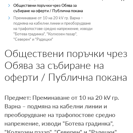
Обществени поръчки чрез Обява за
ПРОИЗВОДИТЕЛИ
събиране на оферти / Публична покана
Преминаване от 10 на 20 kV гр. Варна –
ТЪРГОВЦИ
подмяна на кабелни линии и преоборудване
на трафопостове средно напрежение, изводи
"Ботева градинка", "Колхозен пазар",
ТЪРГОВЕ И ПРОДАЖБИ
"Северен" и "Радецки"
MYENERGO-PRO
Обществени поръчки чрез
Обява за събиране на
оферти / Публична покана
Предмет: Преминаване от 10 на 20 kV гр.
Варна – подмяна на кабелни линии и
преоборудване на трафопостове средно
напрежение, изводи "Ботева градинка",
"Колхозен пазар", "Северен" и "Радецки"