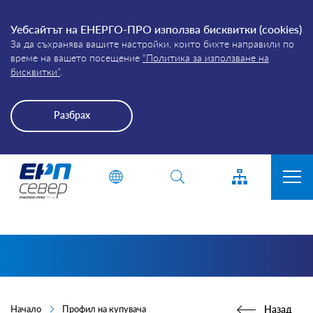
Уебсайтът на ЕНЕРГО-ПРО използва бисквитки (cookies)
За да съхранява вашите настройки, които бихте направили по
време на вашето посещение
“Политика за използване на
бисквитки”
.
Разбрах
Energo-
Въведете дума или фраза
Pro-
Grid
ЗА КОМПАНИЯТА
ПРИСЪЕДИНЯВАНЕ
ПРЕКЪСВАНИЯ
КЛИЕНТИ
Начало
Профил на купувача
Назад