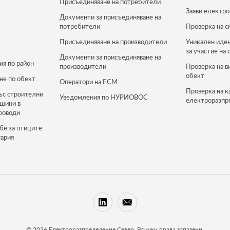
Присъединяване на потребители
Заяви електро
Документи за присъединяване на
потребители
Проверка на с
Присъединяване на производители
Уникален иде
за участие на 
Документи за присъединяване на
ия по район
производители
Проверка на в
обект
не по обект
Оператори на ЕСМ
Проверка на к
ъс строителни
Уведомления по НУРИОВОС
електроразпр
ашини в
роводи
бе за птиците
гария
© 2026 Електроразпределение Север. Всички права запазени.