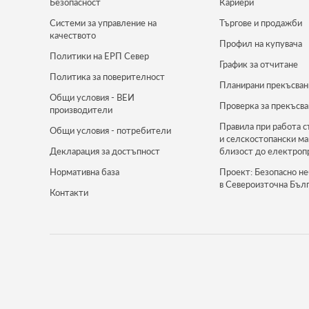
Безопасност
Кариери
Системи за управление на
Търгове и продажби
качеството
Профил на купувача
Политики на ЕРП Север
График за отчитане
Политика за поверителност
Планирани прекъсван
Общи условия - ВЕИ
Проверка за прекъсва
производители
Правила при работа с
Общи условия - потребители
и селскостопански м
Декларация за достъпност
близост до електроп
Нормативна база
Проект: Безопасно не
в Североизточна Бъл
Контакти