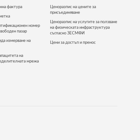
нна фактура
Ценоразпис на цените за
присъединяване
метка
Ценоразпис на услугите за ползване
нтификационен номер
на физическата инфраструктура
свободен пазар
съгласно ЗЕСМФИ
ида измерване на
Цени за достъп и пренос
апацитета на
еделителната мрежа