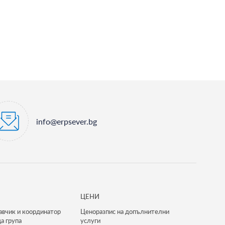
info@erpsever.bg
ЦЕНИ
авчик и координатор
Ценоразпис на допълнителни
а група
услуги