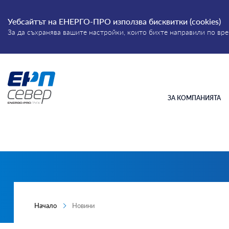
Уебсайтът на ЕНЕРГО-ПРО използва бисквитки (cookies)
За да съхранява вашите настройки, които бихте направили по в
Въведете дума или фраза
Energo-
Pro-
ЗА КОМПАНИЯТА
Grid
Начало
Новини