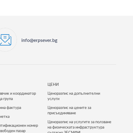
info@erpsever.bg
ЦЕНИ
авчик и координатор
Ценоразпис на допълнителни
а група
услуги
нна фактура
Ценоразпис на цените за
присъединяване
метка
Ценоразпис на услугите за ползване
нтификационен номер
на физическата инфраструктура
свободен пазар
съгласно ЗЕСМФИ