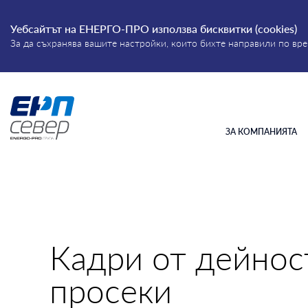
Уебсайтът на ЕНЕРГО-ПРО използва бисквитки (cookies)
За да съхранява вашите настройки, които бихте направили по в
Въведете дума или фраза
Energo-
Pro-
ЗА КОМПАНИЯТА
Grid
Кадри от дейнос
просеки