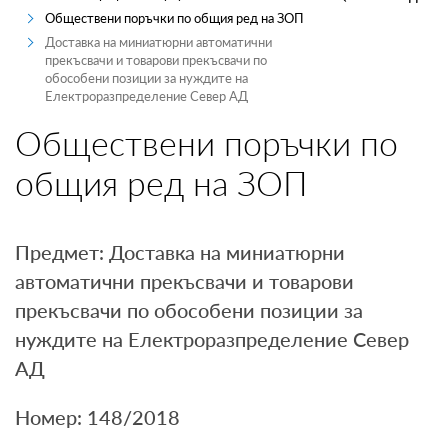
Обществени поръчки по общия ред на ЗОП
ПРОИЗВОДИТЕЛИ
Доставка на миниатюрни автоматични
прекъсвачи и товарови прекъсвачи по
ТЪРГОВЦИ
обособени позиции за нуждите на
Електроразпределение Север АД
ТЪРГОВЕ И ПРОДАЖБИ
Обществени поръчки по
MYENERGO-PRO
общия ред на ЗОП
Предмет: Доставка на миниатюрни
автоматични прекъсвачи и товарови
прекъсвачи по обособени позиции за
нуждите на Електроразпределение Север
АД
Номер: 148/2018