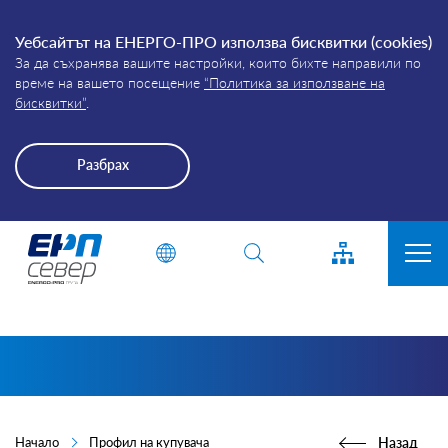
Уебсайтът на ЕНЕРГО-ПРО използва бисквитки (cookies)
За да съхранява вашите настройки, които бихте направили по
време на вашето посещение
“Политика за използване на
бисквитки”
.
Разбрах
Energo-
Въведете дума или фраза
Pro-
Grid
ЗА КОМПАНИЯТА
ПРИСЪЕДИНЯВАНЕ
ПРЕКЪСВАНИЯ
КЛИЕНТИ
Начало
Профил на купувача
Назад